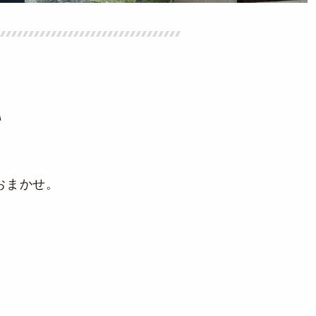
い
おまかせ。