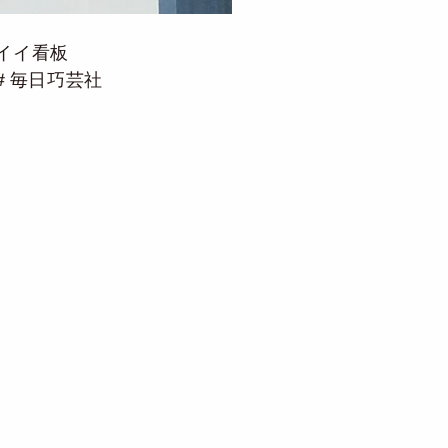
イイ看板
＃毎日巧芸社